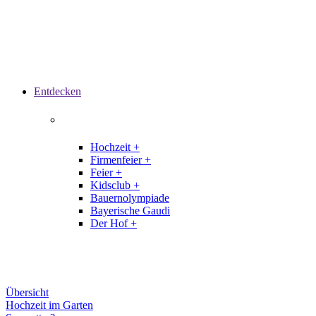
Entdecken
Hochzeit +
Firmenfeier +
Feier +
Kidsclub +
Bauernolympiade
Bayerische Gaudi
Der Hof +
Übersicht
Hochzeit im Garten