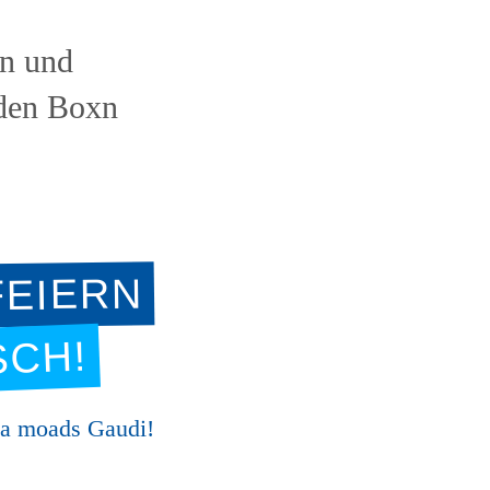
en und
 den Boxn
FEIERN
SCH!
 a moads Gaudi!