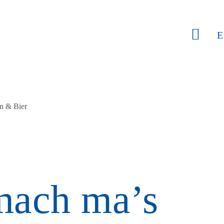
E
n & Bier
mach ma’s