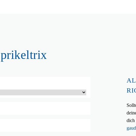
prikeltrix
AL
RI
Soll
dein
dich
gaud