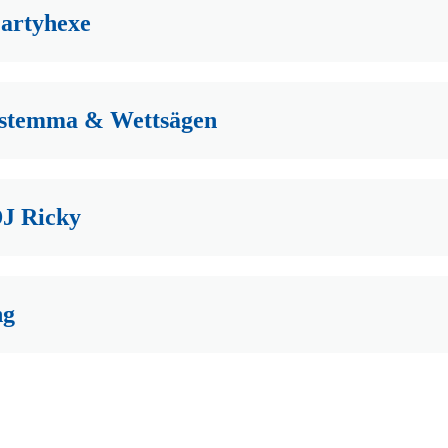
Partyhexe
stemma & Wettsägen
J Ricky
ng